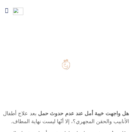
نبذة عن الدكتور
خطط العلاج
عوامل العقم
المحافظة على الخصوبة
الإعلام والمدونة
الفشل المتكرر لاطفال الانابيب والحقن
المجهرى
هل واجهت خيبة أمل عند عدم حدوث حمل
بعد علاج أطفال
الأنابيب والحقن المجهري؟، إلا أنّها ليست نهاية المطاف.