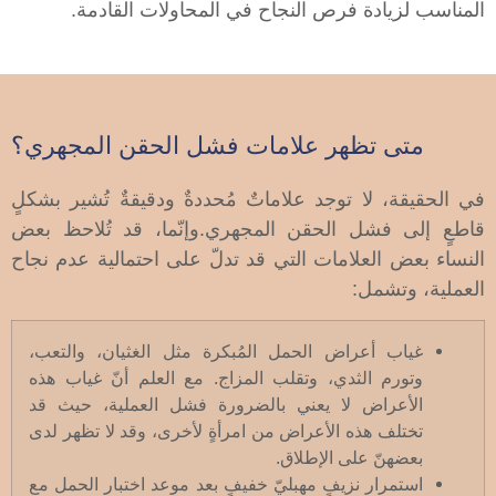
المناسب لزيادة فرص النجاح في المحاولات القادمة.
متى تظهر علامات فشل الحقن المجهري؟
في الحقيقة، لا توجد علاماتٌ مُحددةٌ ودقيقةٌ تُشير بشكلٍ
قاطعٍ إلى فشل الحقن المجهري.وإنّما، قد تُلاحظ بعض
النساء بعض العلامات التي قد تدلّ على احتمالية عدم نجاح
العملية، وتشمل:
غياب أعراض الحمل المُبكرة مثل الغثيان، والتعب،
وتورم الثدي، وتقلب المزاج. مع العلم أنّ غياب هذه
الأعراض لا يعني بالضرورة فشل العملية، حيث قد
تختلف هذه الأعراض من امرأةٍ لأخرى، وقد لا تظهر لدى
بعضهنّ على الإطلاق.
استمرار نزيفٍ مهبليّ خفيفٍ بعد موعد اختبار الحمل مع