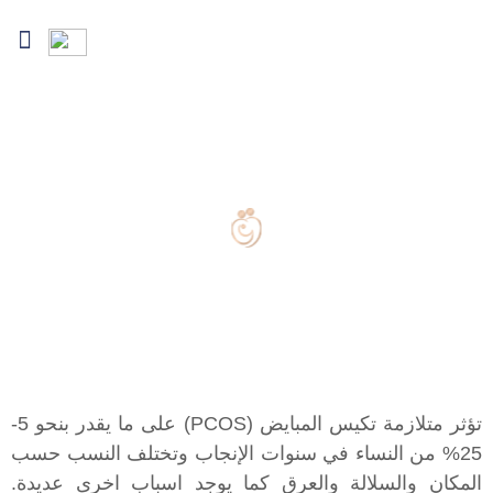
نبذة عن الدكتور
خطط العلاج
عوامل العقم
المحافظة على الخصوبة
الإعلام والمدونة
علاج تكيس المبايض
تؤثر متلازمة تكيس المبايض (PCOS) على ما يقدر بنحو 5-
25% من النساء في سنوات الإنجاب وتختلف النسب حسب
المكان والسلالة والعرق كما يوجد اسباب اخرى عديدة.